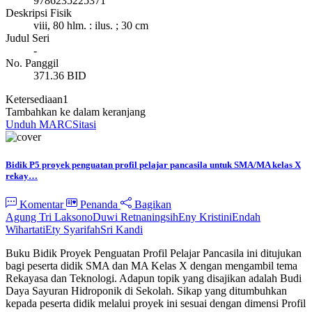
9786235225371
Deskripsi Fisik
viii, 80 hlm. : ilus. ; 30 cm
Judul Seri
-
No. Panggil
371.36 BID
Ketersediaan
1
Tambahkan ke dalam keranjang
Unduh MARC
Sitasi
Bidik P5 proyek penguatan profil pelajar pancasila untuk SMA/MA kelas X
rekay…
Komentar
Penanda
Bagikan
Agung Tri Laksono
Duwi Retnaningsih
Eny Kristini
Endah
Wihartati
Ety Syarifah
Sri Kandi
Buku Bidik Proyek Penguatan Profil Pelajar Pancasila ini ditujukan
bagi peserta didik SMA dan MA Kelas X dengan mengambil tema
Rekayasa dan Teknologi. Adapun topik yang disajikan adalah Budi
Daya Sayuran Hidroponik di Sekolah. Sikap yang ditumbuhkan
kepada peserta didik melalui proyek ini sesuai dengan dimensi Profil