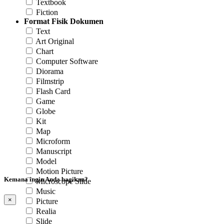
Textbook
Fiction
Format Fisik Dokumen
Text
Art Original
Chart
Computer Software
Diorama
Filmstrip
Flash Card
Game
Globe
Kit
Map
Microform
Manuscript
Model
Motion Picture
Kemana ingin Anda bagikan?
Microscope Slide
Music
×
Picture
Realia
Slide