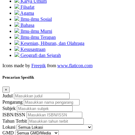
Karya Umum
Filsafat
Agama
Ilmu-ilmu Sosial
Bahasa
Ilmu-ilmu Murni
Ilmu-ilmu Terapan
Kesenian, Hiburan, dan Olahraga
Kesusastraan
Geografi dan Sejarah
Icons made by
Freepik
from
www.flaticon.com
Pencarian Spesifik
×
Judul
Pengarang
Subjek
ISBN/ISSN
Tahun Terbit
Lokasi
GMD