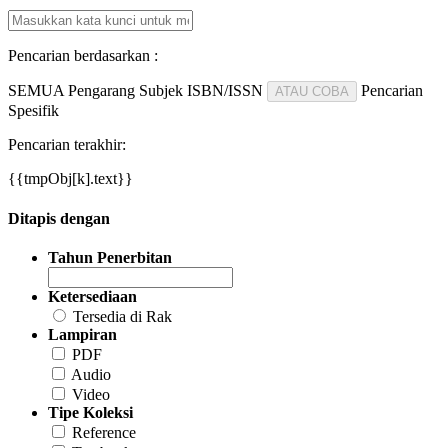
Pencarian berdasarkan :
SEMUA
Pengarang
Subjek
ISBN/ISSN
Pencarian
ATAU COBA
Spesifik
Pencarian terakhir:
{{tmpObj[k].text}}
Ditapis dengan
Tahun Penerbitan
Ketersediaan
Tersedia di Rak
Lampiran
PDF
Audio
Video
Tipe Koleksi
Reference