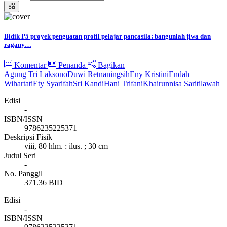
Bidik P5 proyek penguatan profil pelajar pancasila: bangunlah jiwa dan
ragany…
Komentar
Penanda
Bagikan
Agung Tri Laksono
Duwi Retnaningsih
Eny Kristini
Endah
Wihartati
Ety Syarifah
Sri Kandi
Hani Trifani
Khairunnisa Saritilawah
Edisi
-
ISBN/ISSN
9786235225371
Deskripsi Fisik
viii, 80 hlm. : ilus. ; 30 cm
Judul Seri
-
No. Panggil
371.36 BID
Edisi
-
ISBN/ISSN