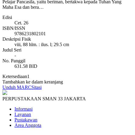
Pelajar Pancasila, yaitu beriman, bertakwa kepada Tuhan Yang
Maha Esa dan bera…
Edisi
Cet. 26
ISBN/ISSN
9786231802101
Deskripsi Fisik
viii, 88 hlm. : ilus. l; 29.5 cm
Judul Seri
-
No. Panggil
631.58 BID
Ketersediaan
1
Tambahkan ke dalam keranjang
Unduh MARC
Sitasi
PERPUSTAKAAN SMAN 33 JAKARTA
Informasi
Layanan
Pustakawan
Area Anggota