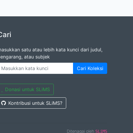
Cari
asukkan satu atau lebih kata kunci dari judul,
engarang, atau subjek
Cari Koleksi
Donasi untuk SLiMS
Kontribusi untuk SLiMS?
Ditenagai oleh
SLiMS