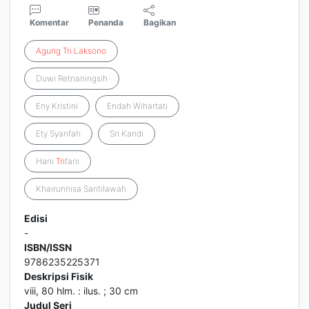
Komentar
Penanda
Bagikan
Agung
Tri
Laksono
Duwi Retnaningsih
Eny Kristini
Endah Wihartati
Ety Syarifah
Sri Kandi
Hani
Tri
fani
Khairunnisa Saritilawah
Edisi
-
ISBN/ISSN
9786235225371
Deskripsi Fisik
viii, 80 hlm. : ilus. ; 30 cm
Judul Seri