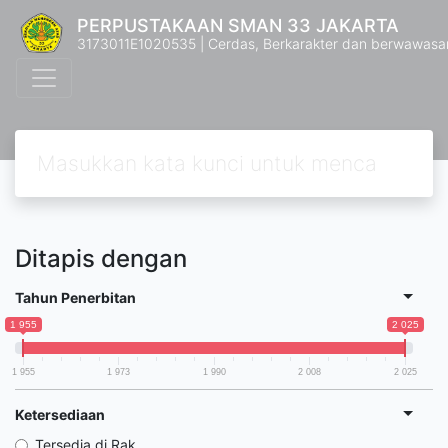
PERPUSTAKAAN SMAN 33 JAKARTA
3173011E1020535 | Cerdas, Berkarakter dan berwawasa
Ditapis dengan
Tahun Penerbitan
1 955
2 025
1 955
1 973
1 990
2 008
2 025
Ketersediaan
Tersedia di Rak