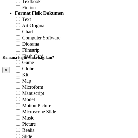
Textbook
Fiction
Format Fisik Dokumen
Text
Art Original
Chart
Computer Software
Diorama
Filmstrip
Flash Card
Kemana ingin Anda bagikan?
Game
Globe
×
Kit
Map
Microform
Manuscript
Model
Motion Picture
Microscope Slide
Music
Picture
Realia
Slide