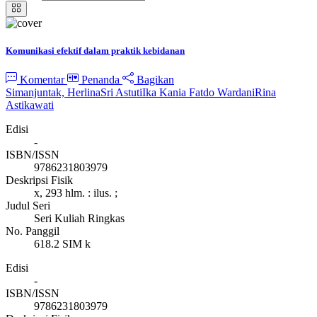
Komunikasi efektif dalam praktik kebidanan
Komentar
Penanda
Bagikan
Simanjuntak, Herlina
Sri Astuti
Ika Kania Fatdo Wardani
Rina
Astikawati
Edisi
-
ISBN/ISSN
9786231803979
Deskripsi Fisik
x, 293 hlm. : ilus. ;
Judul Seri
Seri Kuliah Ringkas
No. Panggil
618.2 SIM k
Edisi
-
ISBN/ISSN
9786231803979