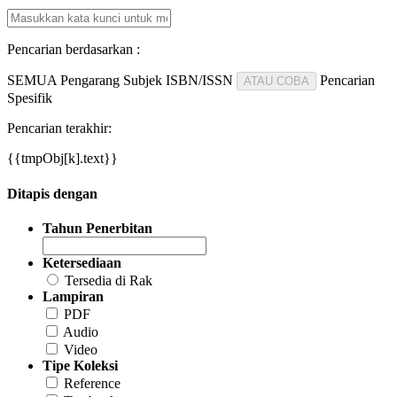
Pencarian berdasarkan :
SEMUA
Pengarang
Subjek
ISBN/ISSN
Pencarian
ATAU COBA
Spesifik
Pencarian terakhir:
{{tmpObj[k].text}}
Ditapis dengan
Tahun Penerbitan
Ketersediaan
Tersedia di Rak
Lampiran
PDF
Audio
Video
Tipe Koleksi
Reference