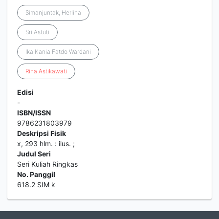
Simanjuntak, Herlina
Sri Astuti
Ika Kania Fatdo Wardani
Rina
Astikawati
Edisi
-
ISBN/ISSN
9786231803979
Deskripsi Fisik
x, 293 hlm. : ilus. ;
Judul Seri
Seri Kuliah Ringkas
No. Panggil
618.2 SIM k