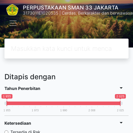
PERPUSTAKAAN SMAN 33 JAKARTA
3173011E1020535 | Cerdas, Berkarakter dan berwawasa
Ditapis dengan
Tahun Penerbitan
1 955
2 025
1 955
1 973
1 990
2 008
2 025
Ketersediaan
Tersedia di Rak