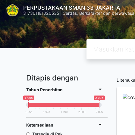
PERPUSTAKAAN SMAN 33 JAKARTA
3173011E1020535 | Cerdas, Berkarakter dan berwawasa
Ditapis dengan
Ditemuk
Tahun Penerbitan
1 955
2 025
1 955
1 973
1 990
2 008
2 025
Ketersediaan
Tersedia di Rak