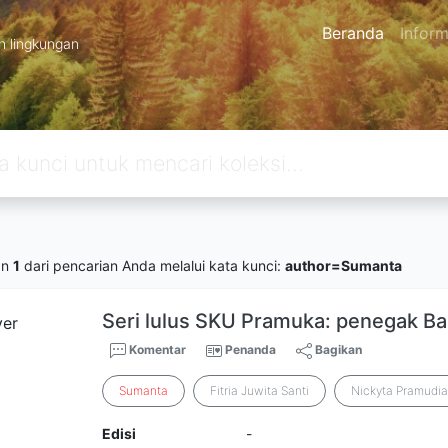
Beranda
Inform
n lingkungan
an
1
dari pencarian Anda melalui kata kunci:
author=Sumanta
Seri lulus SKU Pramuka: penegak Ba
Komentar
Penanda
Bagikan
Sumanta
Fitria Juwita Santi
Nickyta Pramudi
Edisi
-