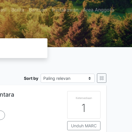
asi
Berita
Bantuan
Pustakawan
Area Anggota
Sort by
ntara
Ketersediaan
1
a
Unduh MARC