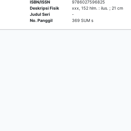
ISBN/ISSN
9786027596825
Deskripsi Fisik
xxx, 152 hlm. : ilus. ; 21 cm
Judul Seri
-
No. Panggil
369 SUM s