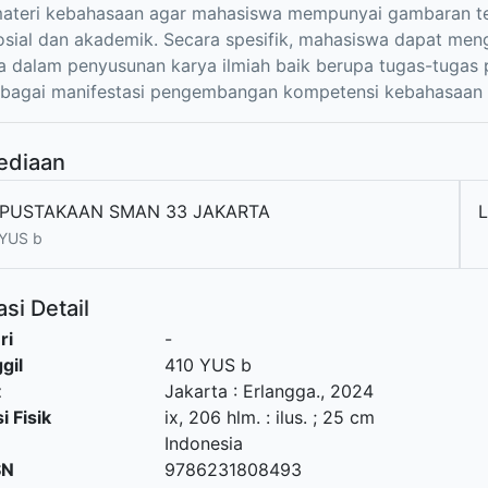
materi kebahasaan agar mahasiswa mempunyai gambaran t
sial dan akademik. Secara spesifik, mahasiswa dapat me
a dalam penyusunan karya ilmiah baik berupa tugas-tuga
sebagai manifestasi pengembangan kompetensi kebahasaan
ediaan
PUSTAKAAN SMAN 33 JAKARTA
L
 YUS b
si Detail
ri
-
gil
410 YUS b
t
Jakarta
:
Erlangga
.,
2024
i Fisik
ix, 206 hlm. : ilus. ; 25 cm
Indonesia
SN
9786231808493