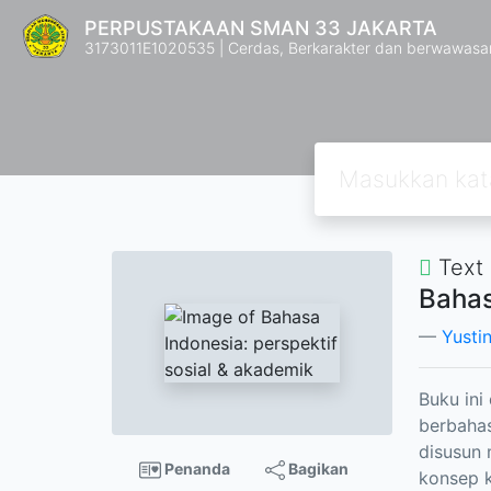
PERPUSTAKAAN SMAN 33 JAKARTA
3173011E1020535 | Cerdas, Berkarakter dan berwawasa
Text
Bahas
Yusti
Buku in
berbahas
disusun
Penanda
Bagikan
konsep k