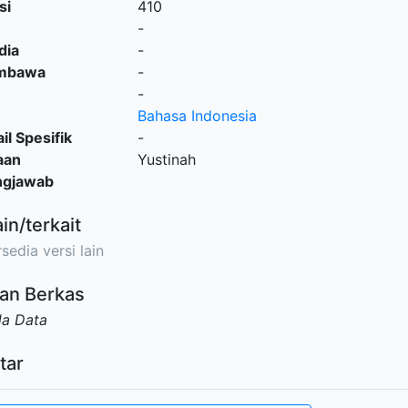
si
410
-
dia
-
embawa
-
-
Bahasa Indonesia
il Spesifik
-
aan
Yustinah
ngjawab
ain/terkait
sedia versi lain
an Berkas
da Data
tar