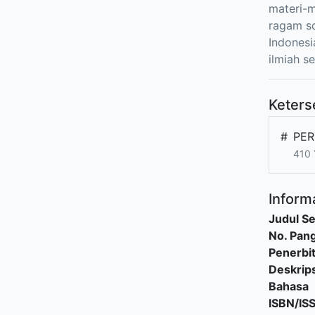
materi-
ragam so
Indonesi
ilmiah 
Keters
#
PER
410
Informa
Judul Se
No. Pang
Penerbi
Deskrips
Bahasa
ISBN/IS