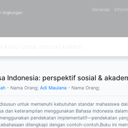
Beranda
Inform
n lingkungan
a Indonesia: perspektif sosial & akade
nah
- Nama Orang;
Adi Maulana
- Nama Orang;
i disusun untuk memenuhi kebutuhan standar mahasiswa 
a dan keterampilan menggunakan Bahasa Indonesia dalam ra
 menggunakan pendekatan implementatif—pendekatan yang
ebahasaan dilengkapi dengan contoh-contoh.Buku ini meny