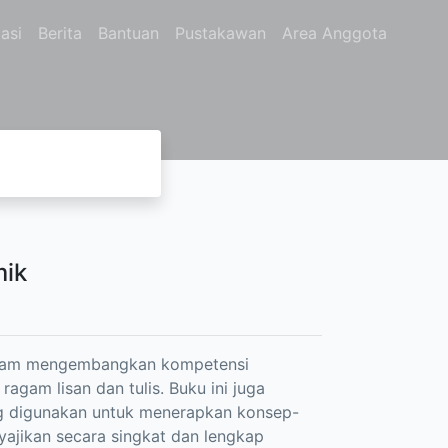
asi
Berita
Bantuan
Pustakawan
Area Anggota
mik
dalam mengembangkan kompetensi
gam lisan dan tulis. Buku ini juga
 digunakan untuk menerapkan konsep-
ajikan secara singkat dan lengkap