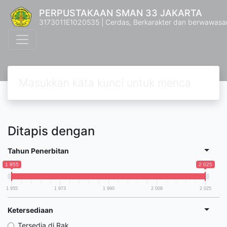
PERPUSTAKAAN SMAN 33 JAKARTA
3173011E1020535 | Cerdas, Berkarakter dan berwawasa
Ditapis dengan
Tahun Penerbitan
1 955
2 025
1 955
1 973
1 990
2 008
2 025
Ketersediaan
Tersedia di Rak